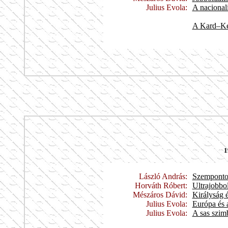
Julius Evola:
A nacional
A Kard–Ker
1
László András:
Szempontok
Horváth Róbert:
Ultrajobbol
Mészáros Dávid:
Királyság 
Julius Evola:
Európa és 
Julius Evola:
A sas szi