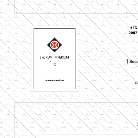
A IX
2002.
[
Budap
.
b