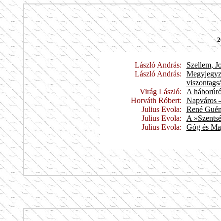
2
László András:
Szellem, Jo
László András:
Megyjegyzé
viszontags
Virág László:
A háborúró
Horváth Róbert:
Napváros –
Julius Evola:
René Guén
Julius Evola:
A »Szentsé
Julius Evola:
Góg és Ma