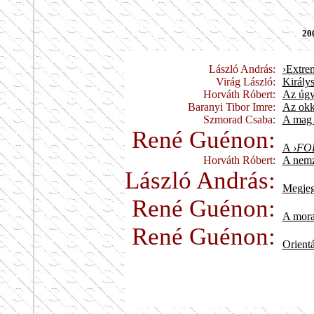
20
László András:
›Extre
Virág László:
Királys
Horváth Róbert:
Az úgyn
Baranyi Tibor Imre:
Az okku
Szmorad Csaba:
A mag 
René Guénon:
A
›FO
Horváth Róbert:
A nemz
László András:
Megjeg
René Guénon:
A moral
René Guénon:
Orient