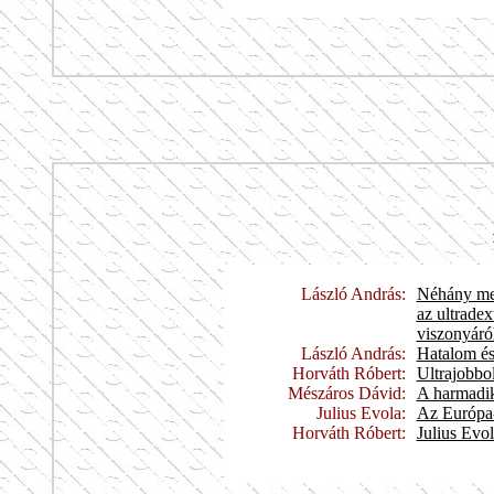
László András:
Néhány meg
az ultrade
viszonyáró
László András:
Hatalom és
Horváth Róbert:
Ultrajobbol
Mészáros Dávid:
A harmadik
Julius Evola:
Az Európa
Horváth Róbert:
Julius Evo