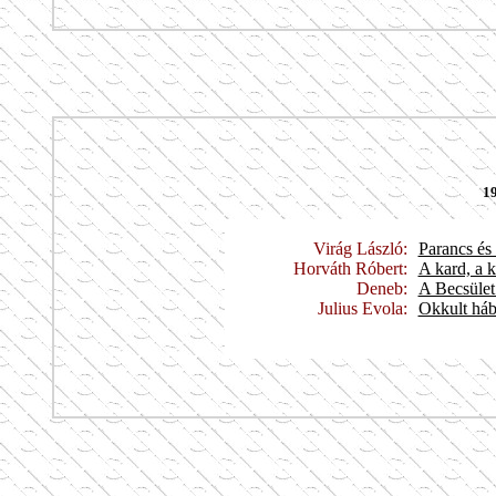
19
Virág László:
Parancs és
Horváth Róbert:
A kard, a k
Deneb:
A Becsület
Julius Evola:
Okkult há