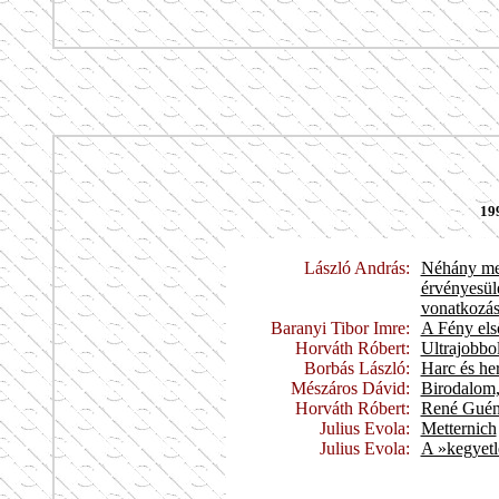
19
László András:
Néhány meg
érvényesül
vonatkozá
Baranyi Tibor Imre:
A Fény els
Horváth Róbert:
Ultrajobbol
Borbás László:
Harc és he
Mészáros Dávid:
Birodalom,
Horváth Róbert:
René Guén
Julius Evola:
Metternich
Julius Evola:
A »kegyetl