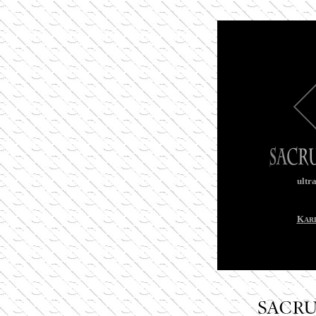
ultr
K
AR