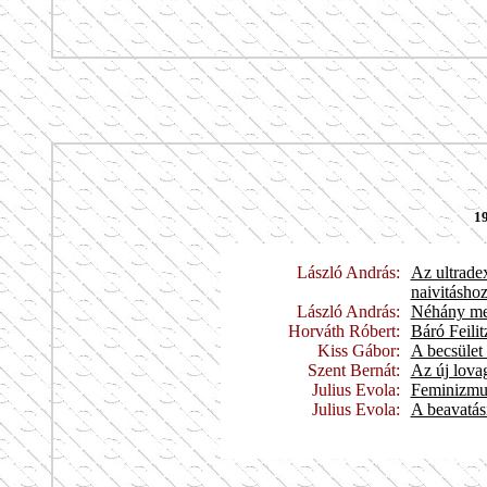
19
László András:
Az ultradex
naivitásho
László András:
Néhány meg
Horváth Róbert:
Báró Feili
Kiss Gábor:
A becsület
Szent Bernát:
Az új lova
Julius Evola:
Feminizmus
Julius Evola:
A beavatás