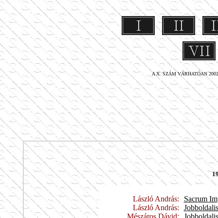
.
.....
.....
.
.
A X. SZÁM VÁRHATÓAN 2002.
19
László András:
Sacrum Im
László András:
Jobboldali
Mészáros Dávid:
Jobboldalis